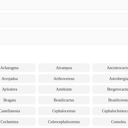
Acharagma
Airampoa
Ancistrocact
Arrojadoa
Arthrocereus
Astrobergia
Aylostera
Aztekium
Bergerocact
Bragaia
Brasilicactus
Brasilicereu
Castellanosia
Cephalocereus
Cephalocleistoc
Cochemiea
Coleocephalocereus
Consolea