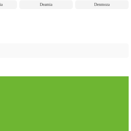
ia
Deamia
Denmoza