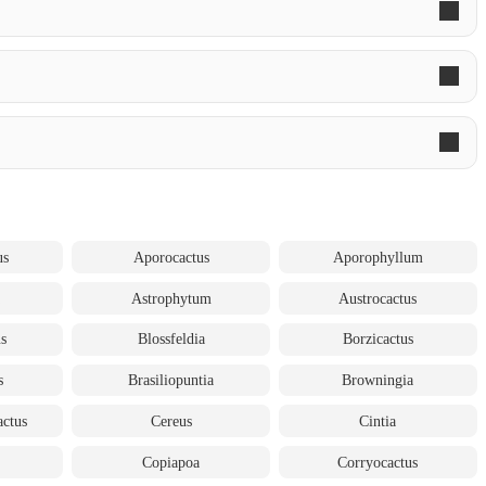
us
Aporocactus
Aporophyllum
Astrophytum
Austrocactus
us
Blossfeldia
Borzicactus
s
Brasiliopuntia
Browningia
actus
Cereus
Cintia
Copiapoa
Corryocactus