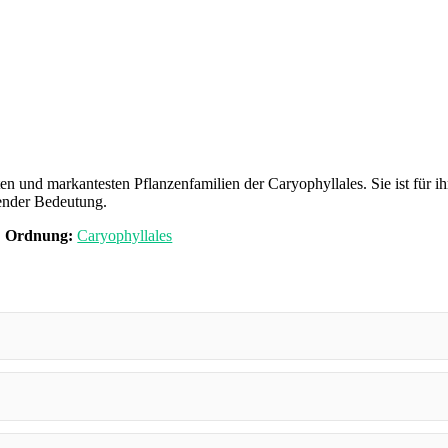
n und markantesten Pflanzenfamilien der Caryophyllales. Sie ist für i
gender Bedeutung.
Ordnung:
Caryophyllales